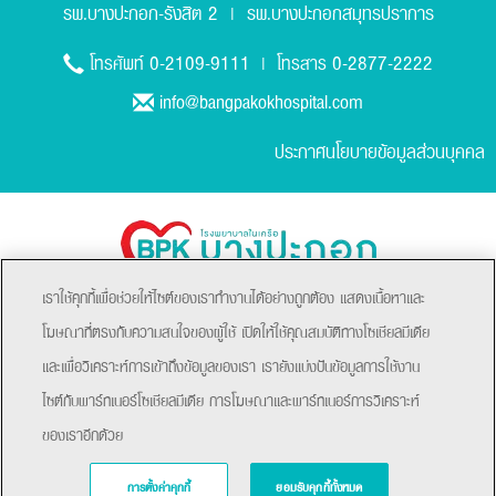
รพ.บางปะกอก-รังสิต 2
รพ.บางปะกอกสมุทรปราการ
|
0-2109-9111
0-2877-2222
โทรศัพท์
| โทรสาร
info@bangpakokhospital.com
ประกาศนโยบายข้อมูลส่วนบุคคล
เราใช้คุกกี้เพื่อช่วยให้ไซต์ของเราทำงานได้อย่างถูกต้อง แสดงเนื้อหาและ
โฆษณาที่ตรงกับความสนใจของผู้ใช้ เปิดให้ใช้คุณสมบัติทางโซเชียลมีเดีย
และเพื่อวิเคราะห์การเข้าถึงข้อมูลของเรา เรายังแบ่งปันข้อมูลการใช้งาน
ไซต์กับพาร์ทเนอร์โซเชียลมีเดีย การโฆษณาและพาร์ทเนอร์การวิเคราะห์
ของเราอีกด้วย
Copyright © 2021 Bangpakok Hospital All rights reserved.
การตั้งค่าคุกกี้
ยอมรับคุกกี้ทั้งหมด