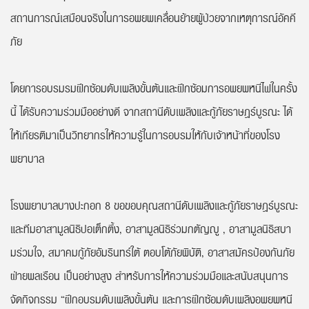
สถานการณ์เสมือนจริงในการอพยพเคลื่อนย้ายผู้ป่วยจากเหตุการณ์อัคคี
ภัย
โดยการอบรมรมฝึกซ้อมดับเพลิงขั้นต้นและฝึกซ้อมการอพยพหนีไฟในครั้ง
นี้ ได้รับความร่วมมืออย่างดี จากสถานีดับเพลิงและกู้ภัยราษฎร์บูรณะ
ได้
ให้เกียรติมาเป็นวิทยากรให้ความรู้ในการอบรมให้กับเจ้าหน้าที่ของโรง
พยาบาล
โรงพยาบาลบางปะกอก 8 ขอขอบคุณสถานีดับเพลิงและกู้ภัยราษฎร์บูรณะ
และทีมอาสามูลนิธิปอเต็กตึ้ง, อาสามูลนิธิร่วมกตัญญู , อาสามูลนิธิสบา
มร่วมใจ, สมาคมกู้ภัยอัมรินทร์ใต้ ตอบโต้ภัยพิบัติ, อาสาสมัครป้องกันภัย
ฝ่ายพลเรือน เป็นอย่างสูง สำหรับการให้ความร่วมมือและสนับสนุนการ
จัดกิจกรรม “ฝึกอบรมดับเพลิงขั้นต้น และการฝึกซ้อมดับเพลิงอพยพหนี